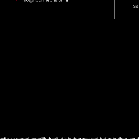
info@floormediation.nl
Si
 Webdesign
ite zo soepel mogelijk draait. Als je doorgaat met het gebruiken van 