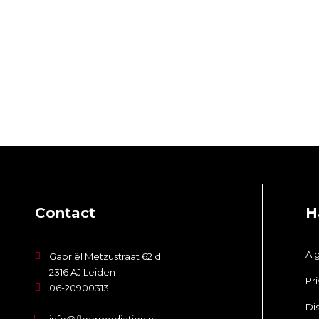
Contact
H
Al
Gabriël Metzustraat 62 d
2316 AJ Leiden
Pr
06-20900313
Di