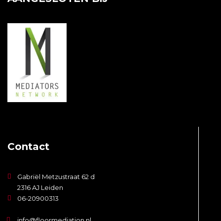
Contact
Gabriël Metzustraat 62 d
2316 AJ Leiden
06-20900313
info@floormediation.nl