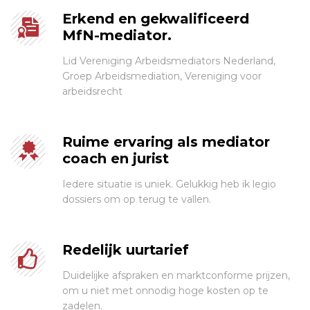
Erkend en gekwalificeerd
MfN-mediator.
Lid Vereniging Arbeidsmediators Nederland,
Groep Arbeidsmediation, Vereniging voor
arbeidsrecht
Ruime ervaring als mediator
coach en jurist
Iedere situatie is uniek. Gelukkig heb ik legio
dossiers om op terug te vallen.
Redelijk uurtarief
Duidelijke afspraken en marktconforme prijzen,
om u niet met onnodig hoge kosten op te
zadelen.