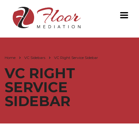
Home
VC Sidebars
VC Right Service Sidebar
VC RIGHT
SERVICE
SIDEBAR