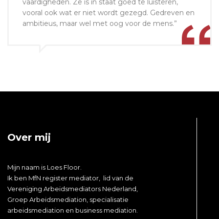
vaardigheden. Ze is in staat goed te luisteren,
vooral ook wat er niet wordt gezegd. Gedreven en
ambitieus, maar wel met oog voor de mens.”
Over mij
Mijn naam is
Loes
Floor.
Ik ben MfN register mediator, lid van de
Vereniging Arbeidsmediators Nederland,
Groep Arbeidsmediation, specialisatie
arbeidsmediation en business mediation.