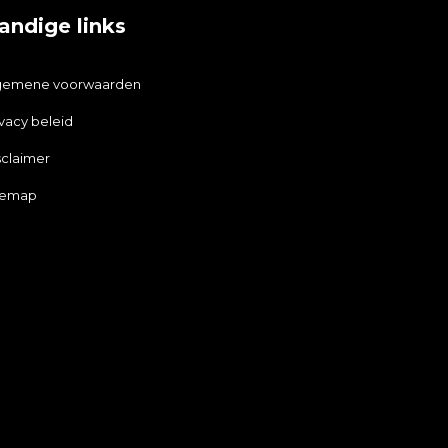
andige links
gemene voorwaarden
ivacy beleid
sclaimer
temap