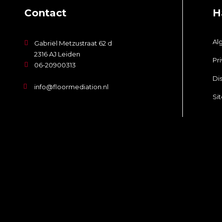
Contact
H
Al
Gabriël Metzustraat 62 d
2316 AJ Leiden
Pr
06-20900313
Di
info@floormediation.nl
Si