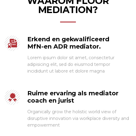
WAAROM FLOOR
MEDIATION?
Erkend en gekwalificeerd
MfN-en ADR mediator.
Lorem ipsum dolor sit amet, consectetur
adipisicing elit, sed do eiusmod tempor
incididunt ut labore et dolore magna
Ruime ervaring als mediator
coach en jurist
Organically grow the holistic world view of
disruptive innovation via workplace diversity and
empowerment