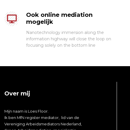
Ook online mediation
mogelijk
Nanotechnology immersion along the
information highway will close the loop on
focusing solely on the bottom line
Over mij
Mijn naam is
Loes
Floor.
Ik ben MfN register mediator, lid van de
Vereniging Arbeidsmediators Nederland,